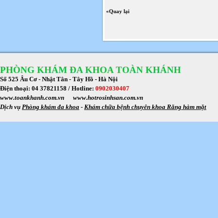
«Quay lại
PHÒNG KHÁM ĐA KHOA TOÀN KHÁNH
Số 525 Âu Cơ - Nhật Tân - Tây Hồ - Hà Nội
Điện thoại: 04 37821158 /
Hotline:
0902030407
www.toankhanh.com.vn
www.hotrosinhsan.com.vn
Dịch vụ
Phòng khám đa khoa
-
Khám chữa bệnh chuyên khoa Răng hàm mặt