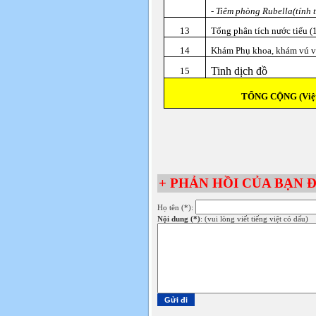
- Tiêm phòng Rubella(tính t
13
Tổng phân tích nước tiểu (
14
Khám Phụ khoa, khám vú v
Tinh dịch đồ
15
TỔNG CỘNG (Việt 
+ PHẢN HỒI CỦA BẠN Đ
Họ tên (*):
Nội dung (*)
: (vui lòng viết tiếng việt có dấu)