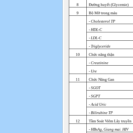
8
Đường huyết (Glycemie)
9
Bộ Mỡ trong máu
- Cholesterol TP
- HDL-C
- LDL-C
- Triglyceride
10
Chức năng thận
- Creatinine
- Ure
11
Chức Năng Gan
- SGOT
- SGPT
- Acid Uric
- Bilirubine TP
12
Tầm Soát Viêm Lây truyền
- HBsAg, Giang mai. HIV