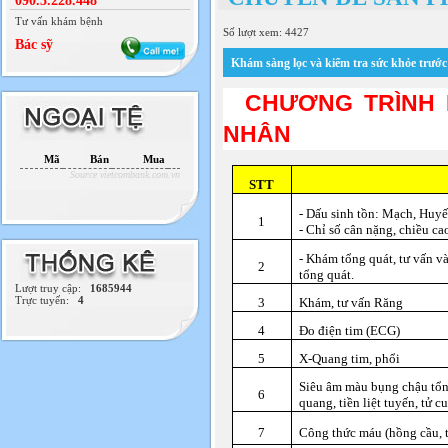
090.3.228.448
Tư vấn khám bệnh
Số lượt xem: 4427
Bác sỹ
Khám sàng lọc và kiểm tra sức khỏe trướ
CHƯƠNG TRÌNH K
NHÂN
Mã
Bán
Mua
Source vietcombank.com.vn
STT
- Dấu sinh tồn: Mạch, Huyế
1
- Chỉ số cân nặng, chiều c
- Khám tổng quát, tư vấn và
2
tổng quát.
Lượt truy cập:
1685944
Trực tuyến:
4
3
Khám, tư vấn Răng
4
Đo điện tim (ECG)
5
X-Quang tim, phổi
Siêu âm màu bụng chậu tổng 
6
quang, tiền liệt tuyến, tử c
7
Công thức máu (hồng cầu, t