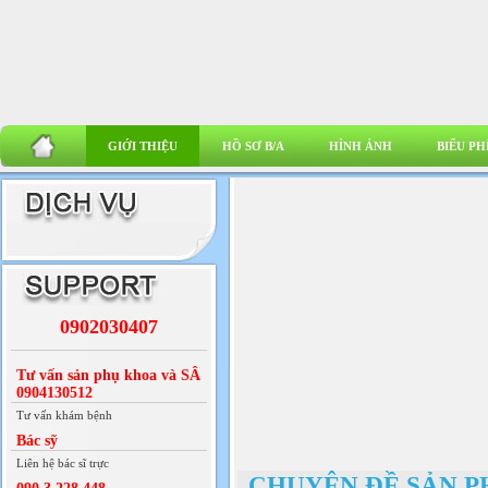
GIỚI THIỆU
HỒ SƠ B/A
HÌNH ẢNH
BIỂU PH
0902030407
Tư vấn sản phụ khoa và SÂ
0904130512
Tư vấn khám bệnh
Bác sỹ
Liên hệ bác sĩ trực
CHUYÊN ĐỀ SẢN 