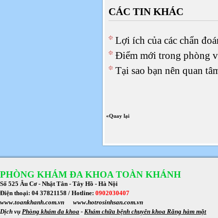
CÁC TIN KHÁC
Lợi ích của các chẩn đoán
Điểm mới trong phòng v
Tại sao bạn nên quan tâ
«Quay lại
PHÒNG KHÁM ĐA KHOA TOÀN KHÁNH
Số 525 Âu Cơ - Nhật Tân - Tây Hồ - Hà Nội
Điện thoại: 04 37821158 /
Hotline:
0902030407
www.toankhanh.com.vn
www.hotrosinhsan.com.vn
Dịch vụ
Phòng khám đa khoa
-
Khám chữa bệnh chuyên khoa Răng hàm mặt