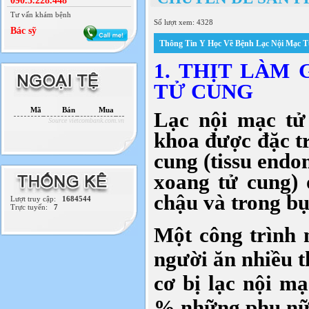
090.3.228.448
Tư vấn khám bệnh
Số lượt xem: 4328
Bác sỹ
Thông Tin Y Học Về Bệnh Lạc Nội Mạc 
1. THỊT LÀM
TỬ CUNG
Mã
Bán
Mua
Lạc nội mạc tử
Source vietcombank.com.vn
khoa được đặc t
cung (tissu endo
xoang tử cung) 
chậu và trong bụ
Lượt truy cập:
1684544
Trực tuyến:
7
Một công trình 
người ăn nhiều t
cơ bị lạc nội m
% những phụ nữ 