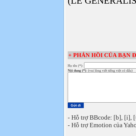
(LE GENERALIST
+ PHẢN HỒI CỦA BẠN Đ
Họ tên (*):
Nội dung (*)
: (vui lòng viết tiếng việt có dấu)
- Hỗ trợ BBcode: [b], [i], [
- Hỗ trợ Emotion của Yaho