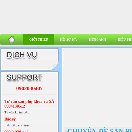
GIỚI THIỆU
HỒ SƠ B/A
HÌNH ẢNH
BIỂU PH
0902030407
Tư vấn sản phụ khoa và SÂ
0904130512
Tư vấn khám bệnh
Bác sỹ
Liên hệ bác sĩ trực
CHUYÊN ĐỀ SẢN 