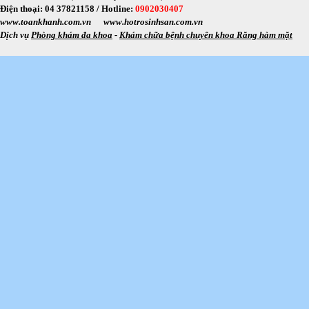
Điện thoại: 04 37821158 /
Hotline:
0902030407
www.toankhanh.com.vn
www.hotrosinhsan.com.vn
Dịch vụ
Phòng khám đa khoa
-
Khám chữa bệnh chuyên khoa Răng hàm mặt