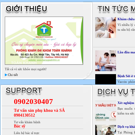
Khám chữa r
Vì nhiều lý
tu sửa bộ ră
Lần đầu man
Tất cả vì sức khỏe mọi người!
Chi tiết
Bệnh Sởi ở 
Vaccin phòn
bảo vệ chỉ 
Xem tiếp
0902030407
Xét nghiệm 
Bạn muốn t
Tư vấn sản phụ khoa và SÂ
kiểm tra sức
0904130512
Tư vấn khám bệnh
Bác sỹ
Dịch vụ khá
Tại Phòng k
Liên hệ bác sĩ trực