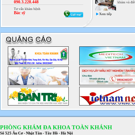
090.3.228.448
khám và điều
Tư vấn khám bệnh
Bác sỹ
Xem tiếp
PHÒNG KHÁM ĐA KHOA TOÀN KHÁNH
Số 525 Âu Cơ - Nhật Tân - Tây Hồ - Hà Nội