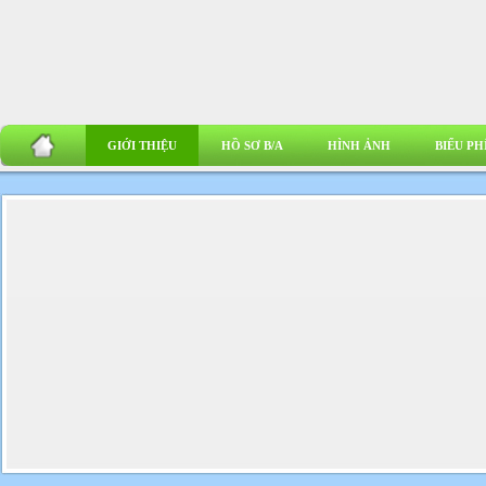
GIỚI THIỆU
HỒ SƠ B/A
HÌNH ẢNH
BIỂU PH