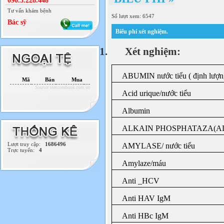
090.3.228.448
Tư vấn khám bệnh
Số lượt xem: 6547
Bác sỹ
Biểu phí xét nghiệm.
1.
Xét nghiệm:
ABUMIN nước tiểu ( định lượn
Mã
Bán
Mua
Source vietcombank.com.vn
Acid urique/nước tiểu
Albumin
ALKAIN PHOSPHATAZA(A
Lượt truy cập:
1686496
AMYLASE/ nước tiểu
Trực tuyến:
4
Amylaze/máu
Anti _HCV
Anti HAV IgM
Anti HBc IgM