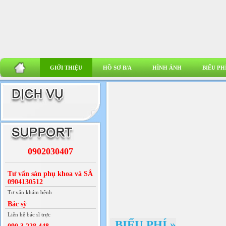
GIỚI THIỆU
HỒ SƠ B/A
HÌNH ẢNH
BIỂU PH
0902030407
Tư vấn sản phụ khoa và SÂ
0904130512
Tư vấn khám bệnh
Bác sỹ
Liên hệ bác sĩ trực
BIỂU PHÍ
»