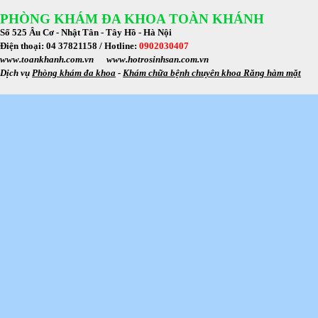
PHÒNG KHÁM ĐA KHOA TOÀN KHÁNH
Số 525 Âu Cơ - Nhật Tân - Tây Hồ - Hà Nội
Điện thoại: 04 37821158 /
Hotline:
0902030407
www.toankhanh.com.vn
www.hotrosinhsan.com.vn
Dịch vụ
Phòng khám đa khoa
-
Khám chữa bệnh chuyên khoa Răng hàm mặt