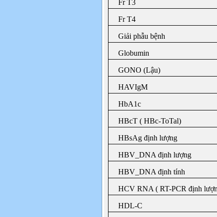
Fr T3
Fr T4
Giải phẫu bệnh
Globumin
GONO (Lậu)
HAVIgM
HbA1c
HBcT ( HBc-ToTal)
HBsAg định lượng
HBV_DNA định lượng
HBV_DNA định tính
HCV RNA ( RT-PCR định lượn
HDL-C