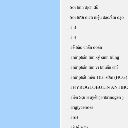
Soi tinh dịch đồ
Soi tươi dịch niệu đạo/âm đạo
T 3
T 4
Tế bào chẩn đoán
Thử phân tìm ký sinh trùng
Thử phân tìm vi khuẩn chí
Thử phát hiện Thai sớm (HCG)
THYROGLOBULIN ANTIB
Tìền Sợi Huyết ( Fibrinogen )
Triglycerides
TSH
Tỷ lệ A/G