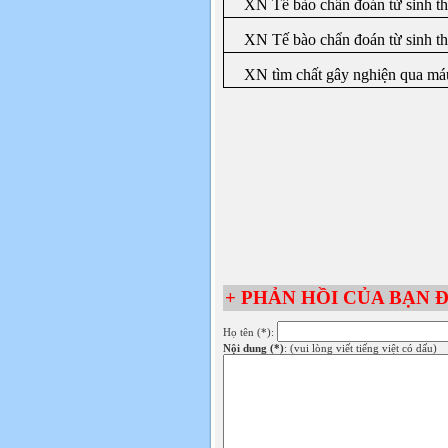
XN Tế bào chẩn đoán từ sinh th
XN Tế bào chẩn đoán từ sinh th
XN tìm chất gây nghiện qua má
+ PHẢN HỒI CỦA BẠN Đ
Họ tên (*):
Nội dung (*)
: (vui lòng viết tiếng việt có dấu)