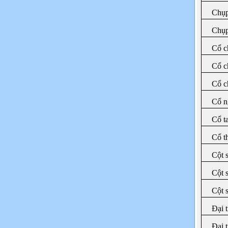
Chụp
Chụp
Cổ c
Cổ c
Cổ c
Cổ n
Cổ t
Cổ t
Cột s
Cột 
Cột 
Đại 
Đại 