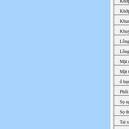
Khớp
Khớp
Khun
Khuỷ
Lồng
Lồng
Mặt 
Mặt 
ổ bụ
Phổ
Sọ n
Sọ t
Tai 