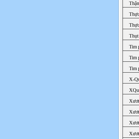
Thận
Thực
Thực
Thụt 
Tim 
Tim 
Tim 
X-Qu
XQua
Xươ
Xươn
Xươn
Xươn