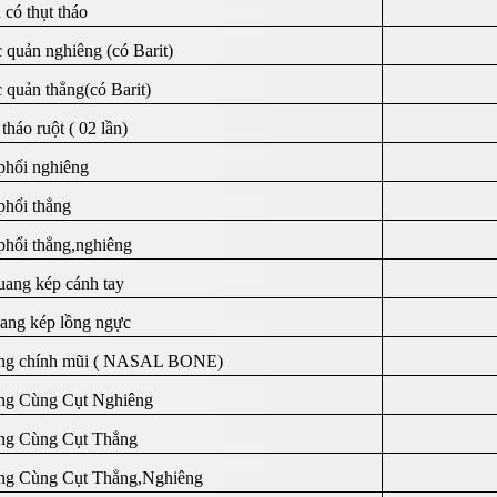
 có thụt tháo
 quản nghiêng (có Barit)
 quản thẳng(có Barit)
tháo ruột ( 02 lần)
phổi nghiêng
phổi thẳng
phổi thẳng,nghiêng
ang kép cánh tay
ng kép lồng ngực
ng chính mũi ( NASAL BONE)
g Cùng Cụt Nghiêng
g Cùng Cụt Thẳng
g Cùng Cụt Thẳng,Nghiêng