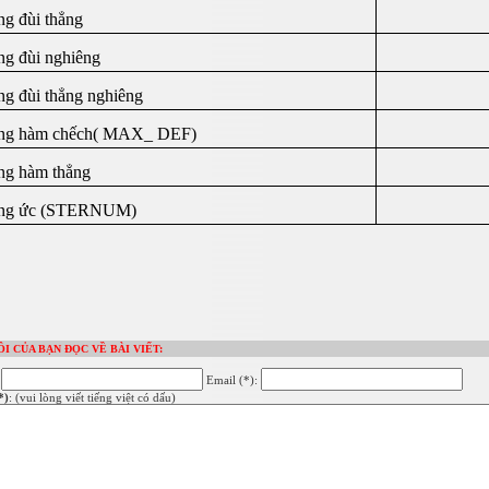
g đùi thẳng
g đùi nghiêng
g đùi thẳng nghiêng
ng hàm chếch( MAX_ DEF)
g hàm thẳng
ng ức (STERNUM)
ỒI CỦA BẠN ĐỌC VỀ BÀI VIẾT:
:
Email (*):
*)
: (vui lòng viết tiếng việt có dấu)