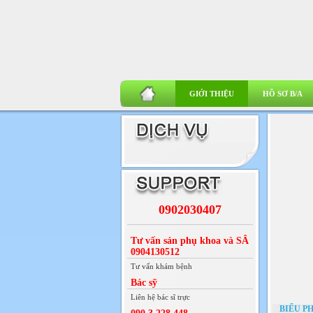
GIỚI THIỆU
HỒ SƠ B/A
0902030407
Tư vấn sản phụ khoa và SÂ
0904130512
Tư vấn khám bệnh
Bác sỹ
Liên hệ bác sĩ trực
BIỂU PH