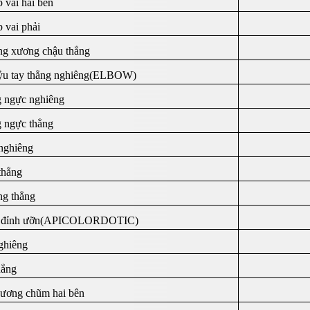
 vai hai bên
 vai phải
g xương chậu thẳng
u tay thẳng nghiêng(ELBOW)
 ngực nghiêng
 ngực thẳng
nghiêng
thẳng
ng thẳng
i đỉnh ưỡn(APICOLORDOTIC)
ghiêng
hẳng
xương chũm hai bên