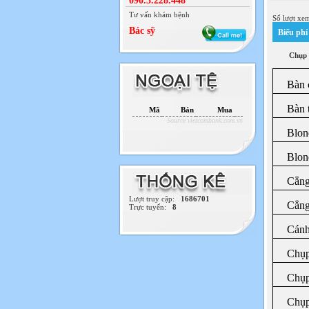
090.3.228.448
Tư vấn khám bệnh
Số lượt xe
Bác sỹ
Biểu ph
Chụp
Bàn 
Bàn 
Mã
Bán
Mua
Source vietcombank.com.vn
Blon
Blon
Cẳng
Lượt truy cập:
1686701
Cẳng
Trực tuyến:
8
Cánh
Chụ
Chụp
Chụp