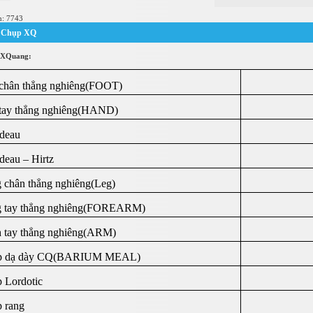
m: 7743
í Chụp XQ
 XQuang:
chân thẳng nghiêng(FOOT)
tay thẳng nghiêng(HAND)
deau
deau – Hirtz
 chân thẳng nghiêng(Leg)
 tay thẳng nghiêng(FOREARM)
 tay thẳng nghiêng(ARM)
p dạ dày CQ(BARIUM MEAL)
 Lordotic
 rang