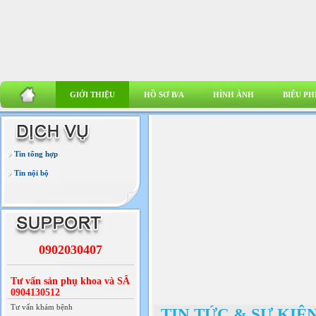
GIỚI THIỆU
HỒ SƠ B/A
HÌNH ẢNH
BIỂU PH
Tin tổng hợp
Tin nội bộ
0902030407
Tư vấn sản phụ khoa và SÂ
0904130512
Tư vấn khám bệnh
TIN TỨC & SỰ KIỆ