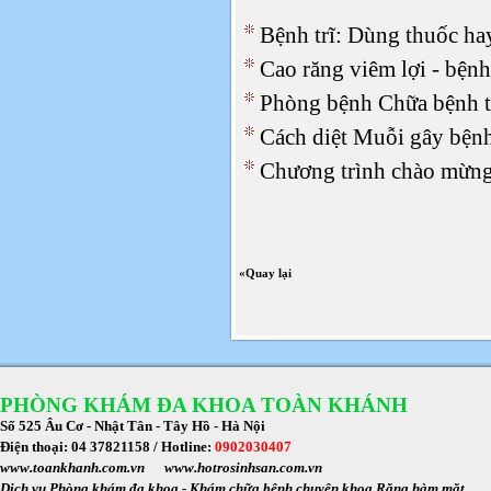
Bệnh trĩ: Dùng thuốc ha
Cao răng viêm lợi - bện
Phòng bệnh Chữa bệnh tạ
Cách diệt Muỗi gây bệnh
Chương trình chào mừng
«Quay lại
PHÒNG KHÁM ĐA KHOA TOÀN KHÁNH
Số 525 Âu Cơ - Nhật Tân - Tây Hồ - Hà Nội
Điện thoại: 04 37821158 /
Hotline:
0902030407
www.toankhanh.com.vn
www.hotrosinhsan.com.vn
Dịch vụ
Phòng khám đa khoa
-
Khám chữa bệnh chuyên khoa Răng hàm mặt