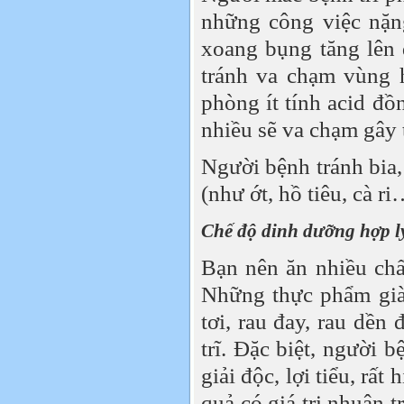
những công việc nặn
xoang bụng tăng lên 
tránh va chạm vùng 
phòng ít tính acid đồ
nhiều sẽ va chạm gây 
Người bệnh tránh bia,
(như ớt, hồ tiêu, cà ri
Chế độ dinh dưỡng hợp lý
Bạn nên ăn nhiều chấ
Những thực phẩm già
tơi, rau đay, rau dền
trĩ. Đặc biệt, người 
giải độc, lợi tiểu, rất
quả có giá trị nhuận 