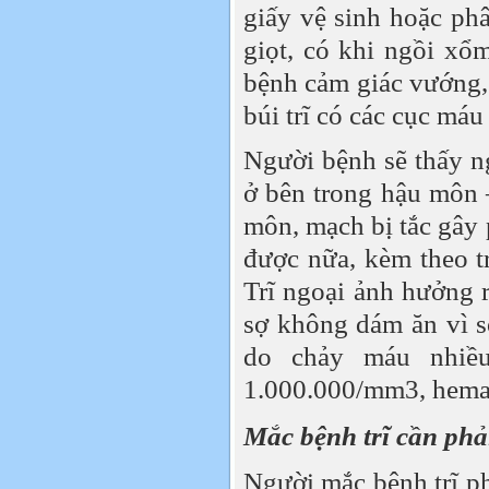
giấy vệ sinh hoặc phâ
giọt, có khi ngồi xổ
bệnh cảm giác vướng,
búi trĩ có các cục má
Người bệnh sẽ thấy n
ở bên trong hậu môn – 
môn, mạch bị tắc gây 
được nữa, kèm theo tr
Trĩ ngoại ảnh hưởng r
sợ không dám ăn vì sợ
do chảy máu nhiều
1.000.000/mm3, hemat
Mắc bệnh trĩ cần phải
Người mắc bệnh trĩ ph