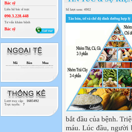
Bác sỹ
Liên hệ bác sĩ trực
Số lượt xem: 4902
090.3.228.448
Táo bón, trĩ và chế độ dinh dưỡng hợp lý
Tư vấn khám bệnh
Bác sỹ
Mã
Bán
Mua
Source vietcombank.com.vn
Lượt truy cập:
1685492
Trực tuyến:
7
bắt đầu của bệnh. Tri
máu. Lúc đầu, người 