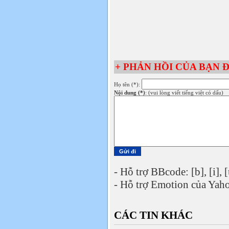
+ PHẢN HỒI CỦA BẠN Đ
Họ tên (*):
Nội dung (*)
: (vui lòng viết tiếng việt có dấu)
- Hỗ trợ BBcode: [b], [i], [
- Hỗ trợ Emotion của Yaho
CÁC TIN KHÁC