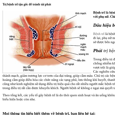
Trị bệnh trĩ tận gốc để tránh tái phát
Bệnh trĩ là bệ
với phụ nữ. Chỉ
Dấu hiệu b
Bệnh trĩ
là bệnh
đi lại, phụ nữ 
sờ được bên ngo
Phải
trị bệ
Trong điều trị 
chống nhiễm khu
vượt trội là gi
Các nghiên cứu 
thành mạch, giảm trương lực cơ trơn của đại tràng, giúp cầm máu. Chủ trị các bệnh:
hoàng cầm giúp điều hòa các chức năng các tạng phủ, lưu thông khí huyết, thanh
cũng như kinh nghiệm sử dụng điều trị hiệu quả cho rất nhiều người mắc bệnh trĩ
trong điều trị rất cần được khuyến khích. Người bệnh sẽ không e ngại mà quyết 
Theo tổng kết, các yếu tố gây bệnh trĩ là do thói quen sinh hoạt và ăn uống khô
biểu hiện hoặc còn nhẹ.
Mọi thông tin hiểu biết thêm về bệnh trĩ, bạn liên hệ tại: