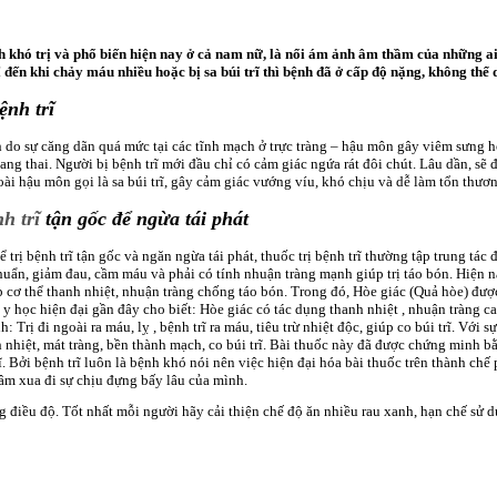
nh khó trị và phổ biến hiện nay ở cả nam nữ, là nổi ám ảnh âm thầm của những ai
 đến khi chảy máu nhiều hoặc bị sa búi trĩ thì bệnh đã ở cấp độ nặng, không thể
ệnh trĩ
 do sự căng dãn quá mức tại các tĩnh mạch ở trực tràng – hậu môn gây viêm sưng ho
mang thai. Người bị bệnh trĩ mới đầu chỉ có cảm giác ngứa rát đôi chút. Lâu dần, sẽ 
ài hậu môn gọi là sa búi trĩ, gây cảm giác vướng víu, khó chịu và dễ làm tổn thươ
nh trĩ
tận gốc để ngừa tái phát
để trị bệnh trĩ tận gốc và ngăn ngừa tái phát, thuốc trị bệnh trĩ thường tập trung t
ẩn, giảm đau, cầm máu và phải có tính nhuận tràng mạnh giúp trị táo bón. Hiện na
úp cơ thể thanh nhiệt, nhuận tràng chống táo bón. Trong đó, Hòe giác (Quả hòe) được
y học hiện đại gần đây cho biết: Hòe giác có tác dụng thanh nhiệt , nhuận tràng c
 Trị đi ngoài ra máu, lỵ , bệnh trĩ ra máu, tiêu trừ nhiệt độc, giúp co búi trĩ. Với
 nhiệt, mát tràng, bền thành mạch, co búi trĩ. Bài thuốc này đã được chứng minh 
. Bởi bệnh trĩ luôn là bệnh khó nói nên việc hiện đại hóa bài thuốc trên thành chế
tâm xua đi sự chịu đựng bấy lâu của mình.
ng điều độ. Tốt nhất mỗi người hãy cải thiện chế độ ăn nhiều rau xanh, hạn chế sử 