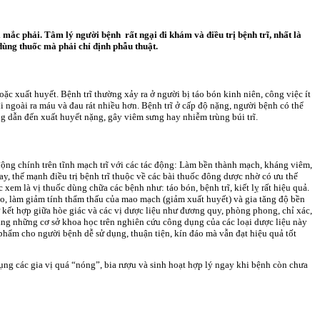
 mắc phải. Tâm lý người bệnh rất ngại đi khám và điều trị bệnh trĩ, nhất là
 dùng thuốc mà phải chỉ định phẫu thuật.
ặc xuất huyết. Bệnh trĩ thường xảy ra ở người bị táo bón kinh niên, công việc ít
đi ngoài ra máu và đau rát nhiều hơn. Bệnh trĩ ở cấp độ nặng, người bệnh có thể
ng dẫn đến xuất huyết nặng, gây viêm sưng hay nhiễm trùng búi trĩ.
ác động chính trên tĩnh mạch trĩ với các tác động: Làm bền thành mạch, kháng viêm,
y, thế mạnh điều trị bệnh trĩ thuộc về các bài thuốc đông dược nhờ có ưu thế
 xem là vị thuốc dùng chữa các bệnh như: táo bón, bệnh trĩ, kiết lỵ rất hiệu quả.
ao, làm giảm tính thẩm thấu của mao mạch (giảm xuất huyết) và gia tăng độ bền
 sự kết hợp giữa hòe giác và các vị dược liệu như đương quy, phòng phong, chỉ xác,
bằng những cơ sở khoa học trên nghiên cứu công dụng của các loại dược liệu này
 phẩm cho người bệnh dễ sử dụng, thuận tiện, kín đáo mà vẫn đạt hiệu quả tốt
dụng các gia vị quá “nóng”, bia rượu và sinh hoạt hợp lý ngay khi bệnh còn chưa